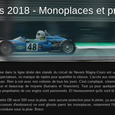
s 2018 - Monoplaces et p
Démarrer 
rer dans la ligne droite des stands du circuit de Nevers Magny-Cours est 
ectateurs, on manque de repère pour quantifier la vitesse. L'accès aux stand
ques. Rien à voir avec nos voitures de tous les jours. C'est compliqué, sûreme
que et beaucoup de moyens (humains et financiers). Tout ça pour quelques
s proprétaires de ces engins sont passionnés. Et heureusement qu'ils sont là
etite DB racer 500 sous la pluie, sans aucune protection pour le pilote, ça aus
courses d'endurance) se sont glissés parmi les monoplaces, notamment l'Al
 conduire sous la pluie. Bravo